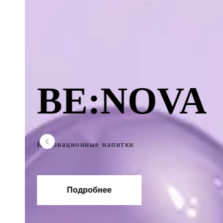
JAGUAR
EXTRA 
ENERGY
Экстра энергия для больших городов. Сод
матэ, кофеин, таурин, сахар и витамины