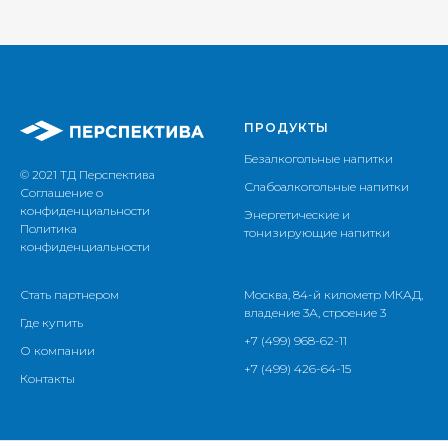
ПРОДУКТЫ
Безалкогольные напитки
© 2021 ТД Перспектива
Слабоалкогольные напитки
Соглашение о
конфиденциальности
Энергетические и
Политика
тонизирующие напитки
конфиденциальности
Стать партнером
Москва, 84-й километр МКАД,
владение 3А, строение 3
Где купить
+7 (499) 968-62-11
О компании
+7 (499) 426-64-15
Контакты